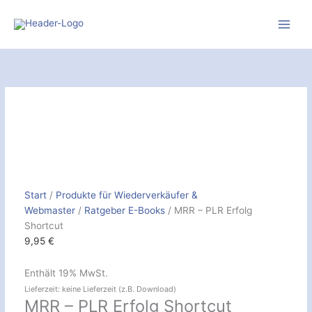
Zum
Inhalt
springen
MRR
-
PLR
Erfolg
Shortcut
[Digital]
Menge
Start
/
Produkte für Wiederverkäufer &
Webmaster
/
Ratgeber E-Books
/ MRR – PLR Erfolg
Shortcut
9,95
€
Enthält 19% MwSt.
Lieferzeit: keine Lieferzeit (z.B. Download)
MRR – PLR Erfolg Shortcut