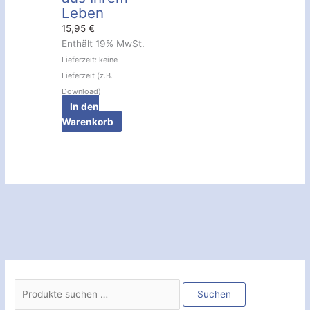
Leben
15,95
€
Enthält 19% MwSt.
Lieferzeit: keine
Lieferzeit (z.B.
Download)
In den
Warenkorb
S
u
Suchen
c