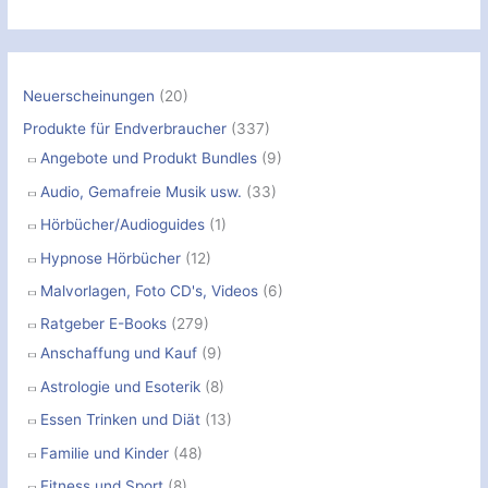
h
e
n
Neuerscheinungen
(20)
n
Produkte für Endverbraucher
(337)
a
Angebote und Produkt Bundles
(9)
c
Audio, Gemafreie Musik usw.
(33)
h
Hörbücher/Audioguides
(1)
:
Hypnose Hörbücher
(12)
Malvorlagen, Foto CD's, Videos
(6)
Ratgeber E-Books
(279)
Anschaffung und Kauf
(9)
Astrologie und Esoterik
(8)
Essen Trinken und Diät
(13)
Familie und Kinder
(48)
Fitness und Sport
(8)