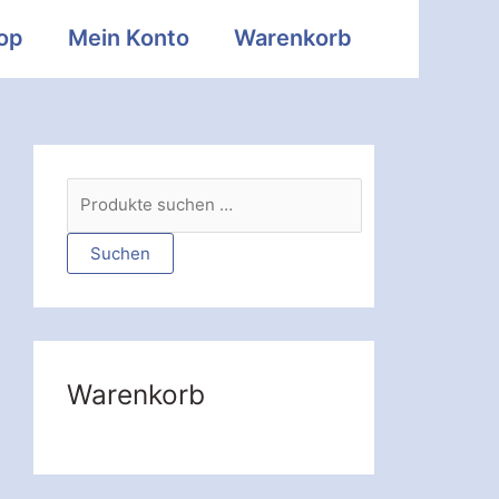
op
Mein Konto
Warenkorb
S
u
c
Suchen
h
e
n
n
Warenkorb
a
c
h
: