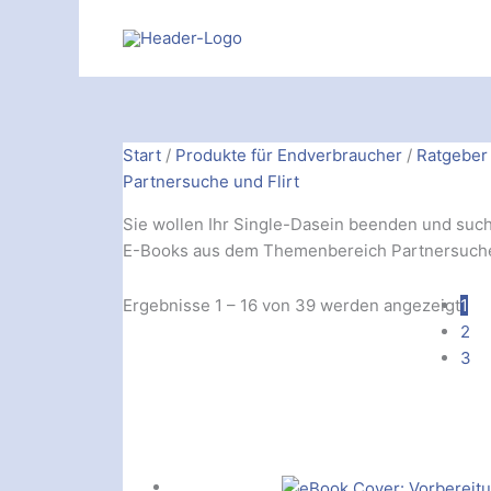
Zum
Inhalt
springen
Nac
Start
/
Produkte für Endverbraucher
/
Ratgeber
Aktu
Partnersuche und Flirt
sort
Sie wollen Ihr Single-Dasein beenden und such
E-Books aus dem Themenbereich Partnersuche
Ergebnisse 1 – 16 von 39 werden angezeigt
1
2
3