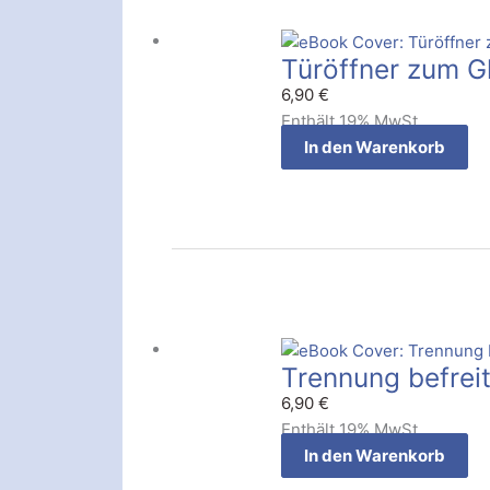
Türöffner zum G
6,90
€
Enthält 19% MwSt.
In den Warenkorb
Trennung befrei
6,90
€
Enthält 19% MwSt.
In den Warenkorb