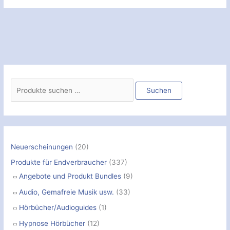
S
u
Suchen
c
h
e
n
Neuerscheinungen
(20)
n
Produkte für Endverbraucher
(337)
a
Angebote und Produkt Bundles
(9)
c
Audio, Gemafreie Musik usw.
(33)
h
Hörbücher/Audioguides
(1)
:
Hypnose Hörbücher
(12)