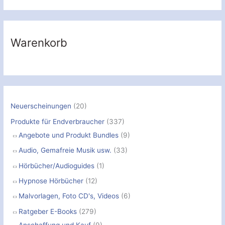
h
e
n
Warenkorb
n
a
c
h
:
Neuerscheinungen
(20)
Produkte für Endverbraucher
(337)
Angebote und Produkt Bundles
(9)
Audio, Gemafreie Musik usw.
(33)
Hörbücher/Audioguides
(1)
Hypnose Hörbücher
(12)
Malvorlagen, Foto CD's, Videos
(6)
Ratgeber E-Books
(279)
Anschaffung und Kauf
(9)