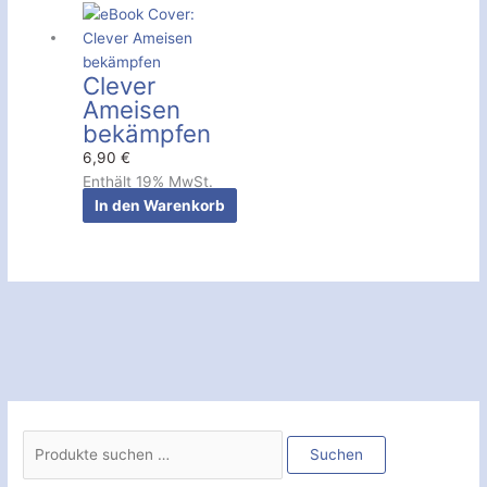
Clever
Ameisen
bekämpfen
6,90
€
Enthält 19% MwSt.
In den Warenkorb
S
u
Suchen
c