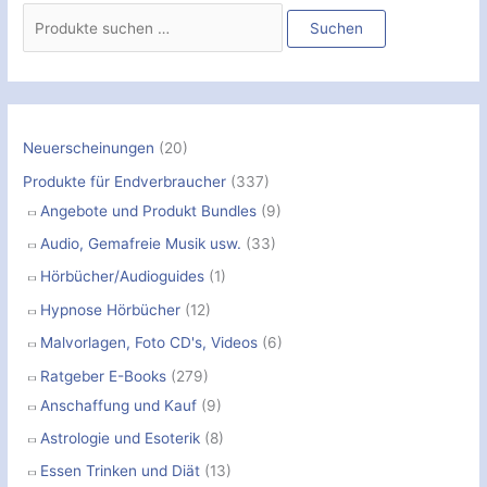
u
Suchen
c
h
e
n
Neuerscheinungen
(20)
n
Produkte für Endverbraucher
(337)
a
Angebote und Produkt Bundles
(9)
c
Audio, Gemafreie Musik usw.
(33)
h
Hörbücher/Audioguides
(1)
:
Hypnose Hörbücher
(12)
Malvorlagen, Foto CD's, Videos
(6)
Ratgeber E-Books
(279)
Anschaffung und Kauf
(9)
Astrologie und Esoterik
(8)
Essen Trinken und Diät
(13)