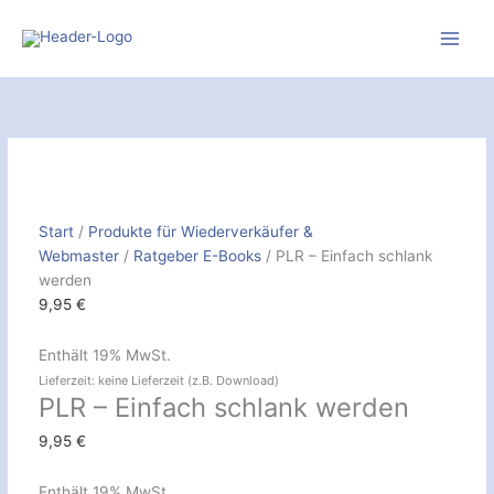
Zum
Inhalt
springen
PLR
-
Einfach
schlank
werden
[Digital]
Start
/
Produkte für Wiederverkäufer &
Menge
Webmaster
/
Ratgeber E-Books
/ PLR – Einfach schlank
werden
9,95
€
Enthält 19% MwSt.
Lieferzeit: keine Lieferzeit (z.B. Download)
PLR – Einfach schlank werden
9,95
€
Enthält 19% MwSt.