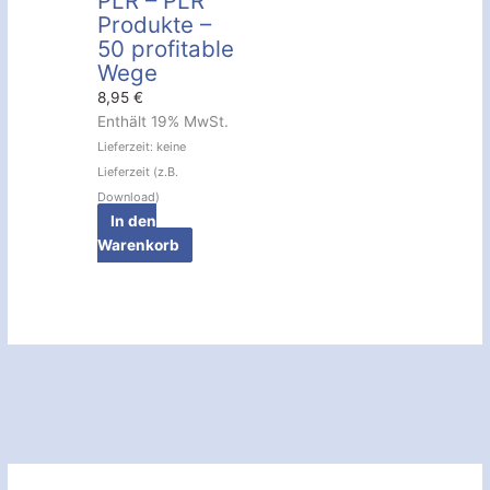
PLR – PLR
Produkte –
50 profitable
Wege
8,95
€
Enthält 19% MwSt.
Lieferzeit: keine
Lieferzeit (z.B.
Download)
In den
Warenkorb
S