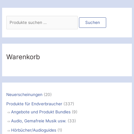
S
u
Suchen
c
h
e
n
Warenkorb
n
a
c
h
:
Neuerscheinungen
(20)
Produkte für Endverbraucher
(337)
Angebote und Produkt Bundles
(9)
Audio, Gemafreie Musik usw.
(33)
Hörbücher/Audioguides
(1)