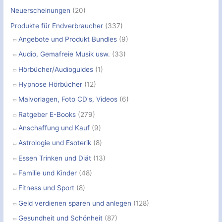
n
Neuerscheinungen
(20)
n
Produkte für Endverbraucher
(337)
a
Angebote und Produkt Bundles
(9)
c
Audio, Gemafreie Musik usw.
(33)
h
Hörbücher/Audioguides
(1)
:
Hypnose Hörbücher
(12)
Malvorlagen, Foto CD's, Videos
(6)
Ratgeber E-Books
(279)
Anschaffung und Kauf
(9)
Astrologie und Esoterik
(8)
Essen Trinken und Diät
(13)
Familie und Kinder
(48)
Fitness und Sport
(8)
Geld verdienen sparen und anlegen
(128)
Gesundheit und Schönheit
(87)