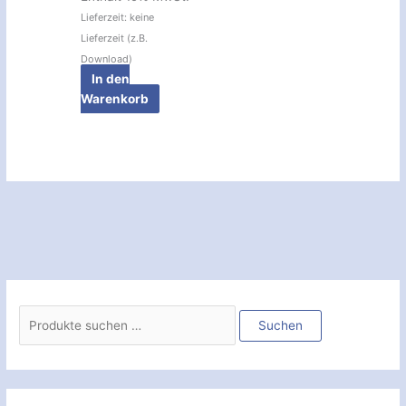
Lieferzeit: keine
Lieferzeit (z.B.
Download)
In den
Warenkorb
S
u
Suchen
c
h
e