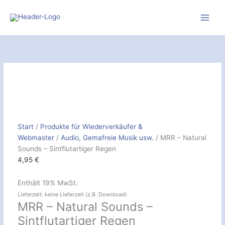
Zum
Inhalt
springen
MRR
-
Natural
Sounds
-
Sintflutartiger
Regen
[Digital]
Start
/
Produkte für Wiederverkäufer &
Menge
Webmaster
/
Audio, Gemafreie Musik usw.
/ MRR – Natural
Sounds – Sintflutartiger Regen
4,95
€
Enthält 19% MwSt.
Lieferzeit: keine Lieferzeit (z.B. Download)
MRR – Natural Sounds –
Sintflutartiger Regen