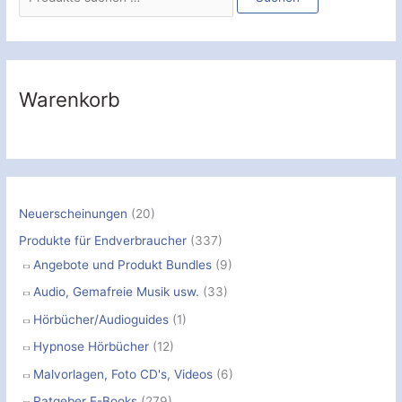
c
h
e
n
Warenkorb
n
a
c
h
:
Neuerscheinungen
(20)
Produkte für Endverbraucher
(337)
Angebote und Produkt Bundles
(9)
Audio, Gemafreie Musik usw.
(33)
Hörbücher/Audioguides
(1)
Hypnose Hörbücher
(12)
Malvorlagen, Foto CD's, Videos
(6)
Ratgeber E-Books
(279)