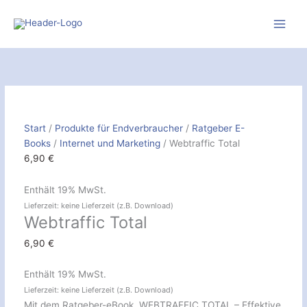
Zum
Inhalt
springen
Webtraffic
Total
[Digital]
Menge
Start
/
Produkte für Endverbraucher
/
Ratgeber E-
Books
/
Internet und Marketing
/ Webtraffic Total
6,90
€
Enthält 19% MwSt.
Lieferzeit: keine Lieferzeit (z.B. Download)
Webtraffic Total
6,90
€
Enthält 19% MwSt.
Lieferzeit: keine Lieferzeit (z.B. Download)
Mit dem Ratgeber-eBook „WEBTRAFFIC TOTAL – Effektive