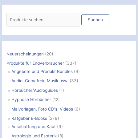
S
u
Suchen
c
h
e
n
Neuerscheinungen
(20)
n
Produkte für Endverbraucher
(337)
a
Angebote und Produkt Bundles
(9)
c
Audio, Gemafreie Musik usw.
(33)
h
Hörbücher/Audioguides
(1)
:
Hypnose Hörbücher
(12)
Malvorlagen, Foto CD's, Videos
(6)
Ratgeber E-Books
(279)
Anschaffung und Kauf
(9)
Astrologie und Esoterik
(8)