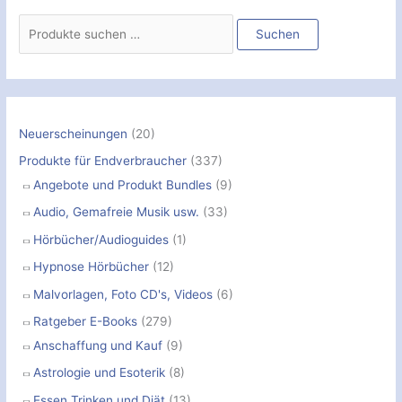
S
u
Suchen
c
h
e
n
Neuerscheinungen
(20)
n
Produkte für Endverbraucher
(337)
a
Angebote und Produkt Bundles
(9)
c
Audio, Gemafreie Musik usw.
(33)
h
Hörbücher/Audioguides
(1)
:
Hypnose Hörbücher
(12)
Malvorlagen, Foto CD's, Videos
(6)
Ratgeber E-Books
(279)
Anschaffung und Kauf
(9)
Astrologie und Esoterik
(8)
Essen Trinken und Diät
(13)