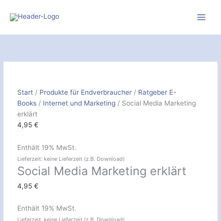
Zum
Inhalt
springen
Social
Media
Marketing
erklärt
[Digital]
Start
/
Produkte für Endverbraucher
/
Ratgeber E-
Menge
Books
/
Internet und Marketing
/ Social Media Marketing
erklärt
4,95
€
Enthält 19% MwSt.
Lieferzeit: keine Lieferzeit (z.B. Download)
Social Media Marketing erklärt
4,95
€
Enthält 19% MwSt.
Lieferzeit: keine Lieferzeit (z.B. Download)