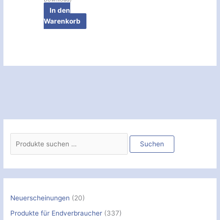
In den
Warenkorb
S
u
Suchen
c
h
e
n
Neuerscheinungen
(20)
n
Produkte für Endverbraucher
(337)
a