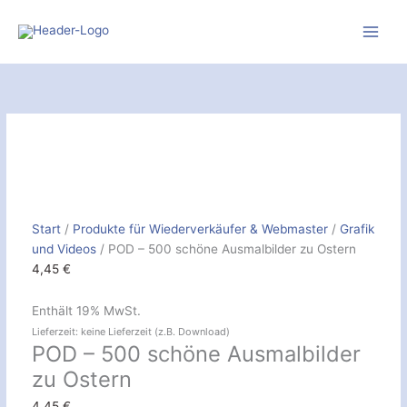
Zum
Inhalt
springen
POD
-
500
schöne
Ausmalbilder
zu
Ostern
[Digital]
Start
/
Produkte für Wiederverkäufer & Webmaster
/
Grafik
Menge
und Videos
/ POD – 500 schöne Ausmalbilder zu Ostern
4,45
€
Enthält 19% MwSt.
Lieferzeit: keine Lieferzeit (z.B. Download)
POD – 500 schöne Ausmalbilder
zu Ostern
4,45
€