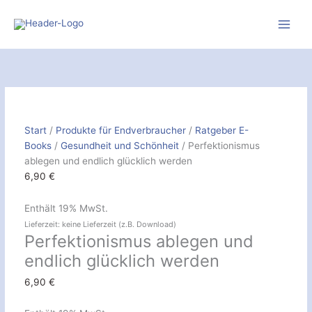
Zum
Inhalt
springen
Perfektionismus
ablegen
und
endlich
glücklich
Start
/
Produkte für Endverbraucher
/
Ratgeber E-
werden
Books
/
Gesundheit und Schönheit
/ Perfektionismus
[Digital]
ablegen und endlich glücklich werden
Menge
6,90
€
Enthält 19% MwSt.
Lieferzeit: keine Lieferzeit (z.B. Download)
Perfektionismus ablegen und
endlich glücklich werden
6,90
€