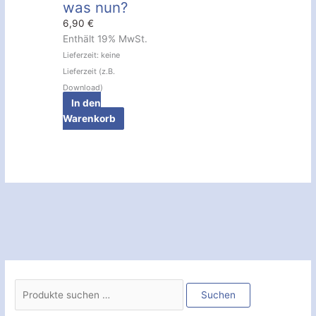
was nun?
6,90
€
Enthält 19% MwSt.
Lieferzeit: keine
Lieferzeit (z.B.
Download)
In den
Warenkorb
S
u
Suchen
c