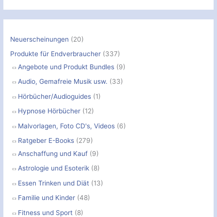
h
e
n
Neuerscheinungen
(20)
n
Produkte für Endverbraucher
(337)
a
Angebote und Produkt Bundles
(9)
c
Audio, Gemafreie Musik usw.
(33)
h
Hörbücher/Audioguides
(1)
:
Hypnose Hörbücher
(12)
Malvorlagen, Foto CD's, Videos
(6)
Ratgeber E-Books
(279)
Anschaffung und Kauf
(9)
Astrologie und Esoterik
(8)
Essen Trinken und Diät
(13)
Familie und Kinder
(48)
Fitness und Sport
(8)