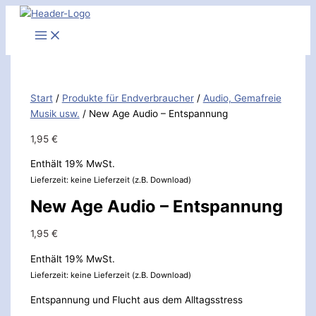
Zum
New
S
Inhalt
Age
u
springen
Audio
c
-
h
Entspannung
e
[Digital]
Start
/
Produkte für Endverbraucher
/
Audio, Gemafreie
Menge
n
Musik usw.
/ New Age Audio – Entspannung
n
1,95
€
a
c
Enthält 19% MwSt.
h
Lieferzeit: keine Lieferzeit (z.B. Download)
:
New Age Audio – Entspannung
1,95
€
Enthält 19% MwSt.
Lieferzeit: keine Lieferzeit (z.B. Download)
Entspannung und Flucht aus dem Alltagsstress