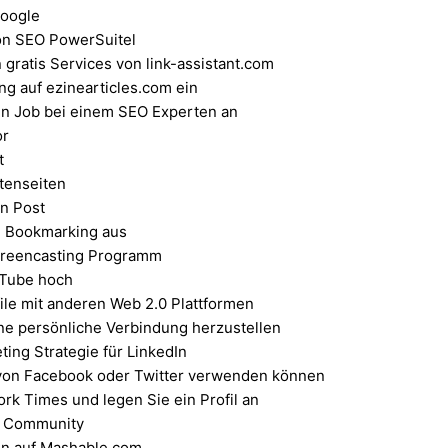
Google
von SEO PowerSuitel
ratis Services von link-assistant.com
ng auf ezinearticles.com ein
n Job bei einem SEO Experten an
or
t
tenseiten
on Post
al Bookmarking aus
creencasting Programm
uTube hoch
ile mit anderen Web 2.0 Plattformen
ne persönliche Verbindung herzustellen
ing Strategie für LinkedIn
 von Facebook oder Twitter verwenden können
rk Times und legen Sie ein Profil an
ia Community
en auf Mashable.com