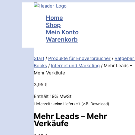
Zum
Mehr
Inhalt
Leads
Home
springen
-
Shop
Mehr
Mein Konto
Verkäufe
Warenkorb
[Digital]
Menge
Start
/
Produkte für Endverbraucher
/
Ratgeber
Books
/
Internet und Marketing
/ Mehr Leads –
Mehr Verkäufe
3,95
€
Enthält 19% MwSt.
Lieferzeit: keine Lieferzeit (z.B. Download)
Mehr Leads – Mehr
Verkäufe