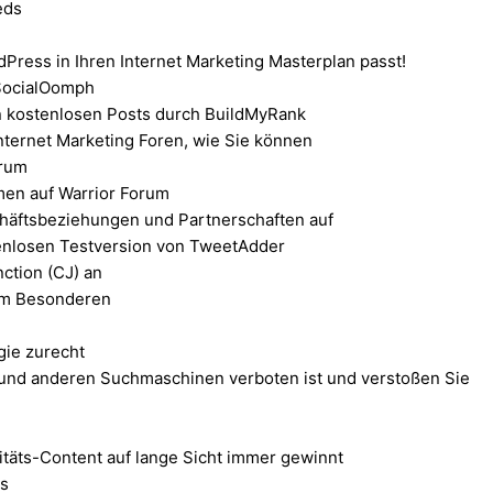
eds
ress in Ihren Internet Marketing Masterplan passt!
 SocialOomph
 kostenlosen Posts durch BuildMyRank
Internet Marketing Foren, wie Sie können
orum
men auf Warrior Forum
häftsbeziehungen und Partnerschaften auf
enlosen Testversion von TweetAdder
ction (CJ) an
 im Besonderen
gie zurecht
und anderen Suchmaschinen verboten ist und verstoßen Sie
täts-Content auf lange Sicht immer gewinnt
us