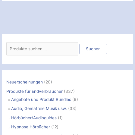
S
u
Suchen
c
h
e
n
Neuerscheinungen
(20)
n
Produkte für Endverbraucher
(337)
a
Angebote und Produkt Bundles
(9)
c
Audio, Gemafreie Musik usw.
(33)
h
Hörbücher/Audioguides
(1)
:
Hypnose Hörbücher
(12)