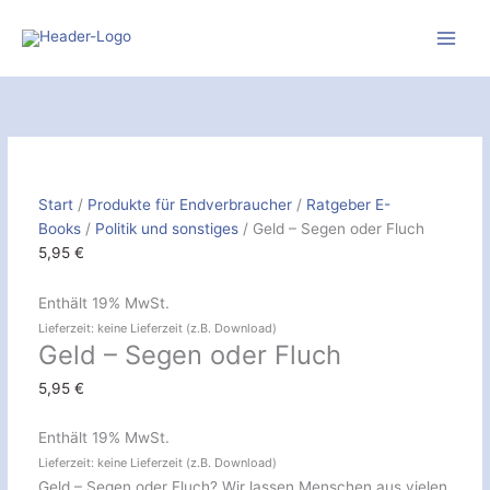
Zum
Inhalt
springen
Geld
-
Segen
oder
Fluch
Start
/
Produkte für Endverbraucher
/
Ratgeber E-
[Digital]
Books
/
Politik und sonstiges
/ Geld – Segen oder Fluch
Menge
5,95
€
Enthält 19% MwSt.
Lieferzeit: keine Lieferzeit (z.B. Download)
Geld – Segen oder Fluch
5,95
€
Enthält 19% MwSt.
Lieferzeit: keine Lieferzeit (z.B. Download)
Geld – Segen oder Fluch? Wir lassen Menschen aus vielen