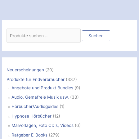
S
u
Suchen
c
h
e
n
Neuerscheinungen
(20)
n
Produkte für Endverbraucher
(337)
a
Angebote und Produkt Bundles
(9)
c
Audio, Gemafreie Musik usw.
(33)
h
Hörbücher/Audioguides
(1)
:
Hypnose Hörbücher
(12)
Malvorlagen, Foto CD's, Videos
(6)
Ratgeber E-Books
(279)