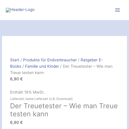
Zum
Inhalt
springen
Der
Treuetester
-
Wie
man
Treue
Start
/
Produkte für Endverbraucher
/
Ratgeber E-
testen
Books
/
Familie und Kinder
/ Der Treuetester – Wie man
kann
Treue testen kann
[Digital]
6,90
€
Menge
Enthält 19% MwSt.
Lieferzeit: keine Lieferzeit (z.B. Download)
Der Treuetester – Wie man Treue
testen kann
6,90
€